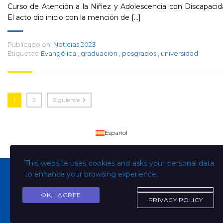
Curso de Atención a la Niñez y Adolescencia con Discapaci
El acto dio inicio con la mención de [...]
Publicado en:
Noticias 2023
Etiquetas:
Evangélica
,
graduacion
,
posgrados
,
universidad
1
2
Siguiente
Español
This website uses cookies and asks your personal data
to enhance your browsing experience.
OK, I AGREE
Copyright © Todos los derechos son de la Universidad
PRIVACY POLICY
Evangélica de El Salvador