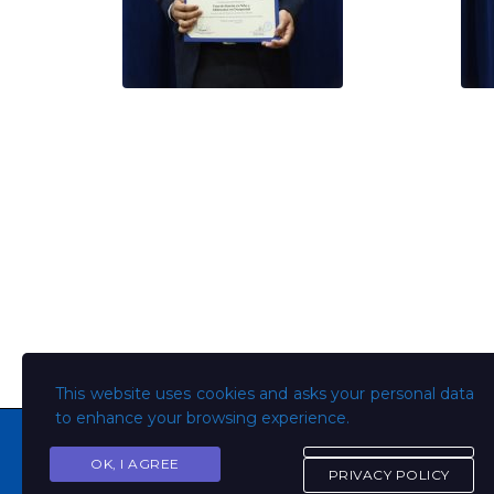
This website uses cookies and asks your personal data
to enhance your browsing experience.
OK, I AGREE
PRIVACY POLICY