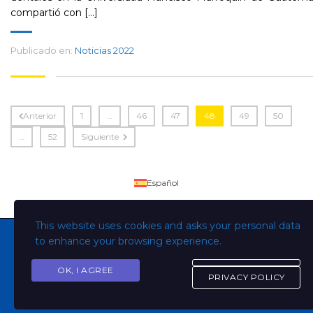
compartió con [...]
Publicado en:
Noticias 2022
Anterior
1
…
46
47
48
49
50
…
52
Siguiente
Español
This website uses cookies and asks your personal data
to enhance your browsing experience.
OK, I AGREE
Copyright © Todos los derechos son de la Universidad
PRIVACY POLICY
Evangélica de El Salvador