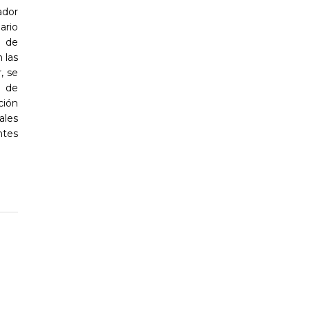
dor
ario
 de
 las
, se
o de
ción
les
ntes