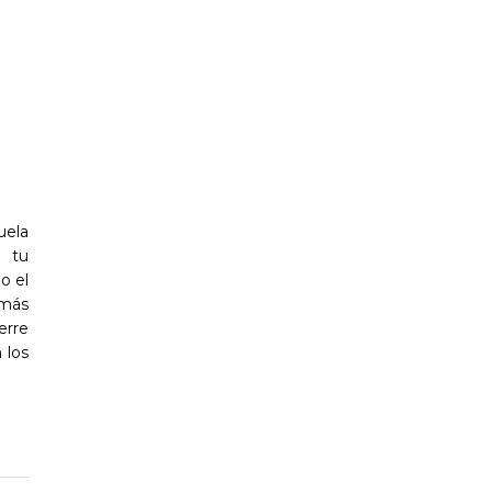
uela
a tu
o el
 más
erre
 los