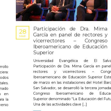
Participación de Dra. Mirna
28
García en panel de rectores y
MAR
vicerrectores – Congreso
Iberoamericano de Educación
Superior
Universidad Evangélica de El Salva
Participación de Dra. Mirna García en pane
rollo
rectores y vicerrectores – Congr
era:
Iberoamericano de Educación Superior Est
todos
de marzo en las instalaciones del Hotel Barc
ales.
San Salvador, se desarrolló la tercera jornada
omado
Congreso Iberoamericano de Educac
ón en
Superior denominado “La Educación del Futu
ra la
Una de las actividades clave [...]
venio