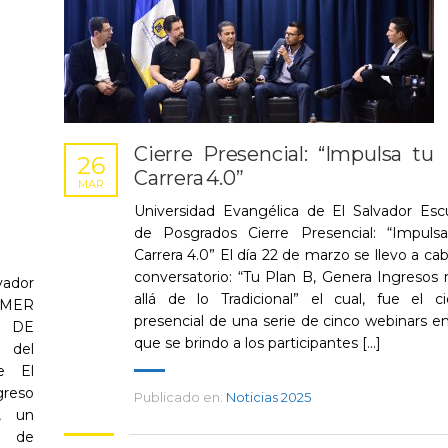
Cierre Presencial: “Impulsa tu
26
Carrera 4.0”
MAR
Universidad Evangélica de El Salvador Esc
de Posgrados Cierre Presencial: “Impuls
Carrera 4.0” El día 22 de marzo se llevo a cab
conversatorio: “Tu Plan B, Genera Ingresos
ador
allá de lo Tradicional” el cual, fue el ci
MER
presencial de una serie de cinco webinars en
 DE
que se brindo a los participantes [...]
 del
e El
reso
Publicado en:
Noticias 2025
, un
n de