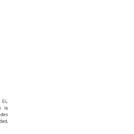
 EL
 la
des
dad,