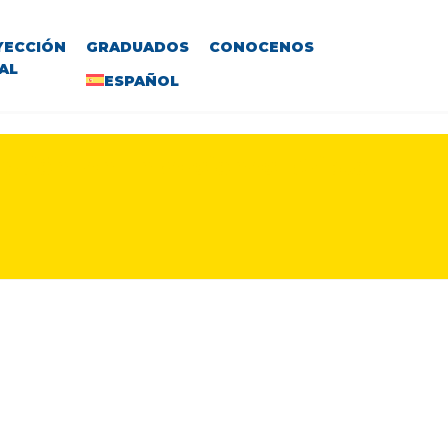
YECCIÓN
GRADUADOS
CONOCENOS
AL
ESPAÑOL
ación en Inversiones Cripto,