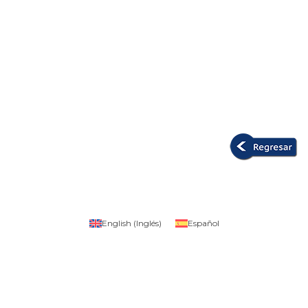
English
(
Inglés
)
Español