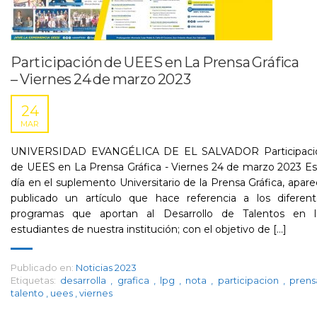
Participación de UEES en La Prensa Gráfica
– Viernes 24 de marzo 2023
24
MAR
UNIVERSIDAD EVANGÉLICA DE EL SALVADOR Participaci
de UEES en La Prensa Gráfica - Viernes 24 de marzo 2023 E
día en el suplemento Universitario de la Prensa Gráfica, apar
publicado un artículo que hace referencia a los diferent
programas que aportan al Desarrollo de Talentos en l
estudiantes de nuestra institución; con el objetivo de [...]
Publicado en:
Noticias 2023
Etiquetas:
desarrolla
,
grafica
,
lpg
,
nota
,
participacion
,
pren
talento
,
uees
,
viernes