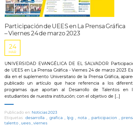
Participación de UEES en La Prensa Gráfica
– Viernes 24 de marzo 2023
24
MAR
UNIVERSIDAD EVANGÉLICA DE EL SALVADOR Participaci
de UEES en La Prensa Gráfica - Viernes 24 de marzo 2023 E
día en el suplemento Universitario de la Prensa Gráfica, apar
publicado un artículo que hace referencia a los diferent
programas que aportan al Desarrollo de Talentos en l
estudiantes de nuestra institución; con el objetivo de [...]
Publicado en:
Noticias 2023
Etiquetas:
desarrolla
,
grafica
,
lpg
,
nota
,
participacion
,
pren
talento
,
uees
,
viernes