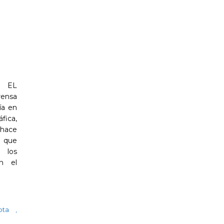
 EL
rensa
ía en
fica,
hace
s que
 los
on el
ota
,