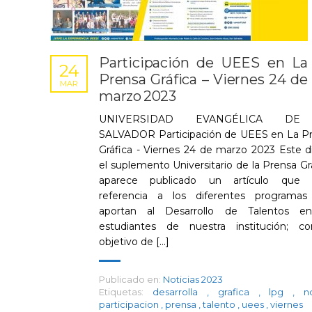
Participación de UEES en La
24
Prensa Gráfica – Viernes 24 de
MAR
marzo 2023
UNIVERSIDAD EVANGÉLICA DE
SALVADOR Participación de UEES en La P
Gráfica - Viernes 24 de marzo 2023 Este d
el suplemento Universitario de la Prensa Grá
aparece publicado un artículo que 
referencia a los diferentes programa
aportan al Desarrollo de Talentos en
estudiantes de nuestra institución; c
objetivo de [...]
Publicado en:
Noticias 2023
Etiquetas:
desarrolla
,
grafica
,
lpg
,
n
participacion
,
prensa
,
talento
,
uees
,
viernes