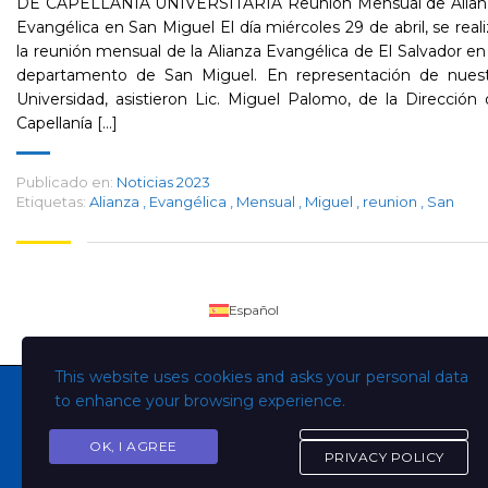
DE CAPELLANÍA UNIVERSITARIA Reunión Mensual de Alian
Evangélica en San Miguel El día miércoles 29 de abril, se real
la reunión mensual de la Alianza Evangélica de El Salvador en
departamento de San Miguel. En representación de nuest
Universidad, asistieron Lic. Miguel Palomo, de la Dirección
Capellanía [...]
Publicado en:
Noticias 2023
Etiquetas:
Alianza
,
Evangélica
,
Mensual
,
Miguel
,
reunion
,
San
Español
This website uses cookies and asks your personal data
to enhance your browsing experience.
OK, I AGREE
Copyright © Todos los derechos son de la Universidad
PRIVACY POLICY
Evangélica de El Salvador