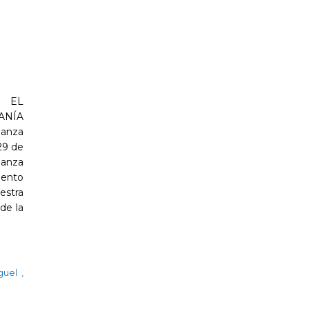
 EL
ANÍA
anza
29 de
ianza
mento
estra
de la
guel
,