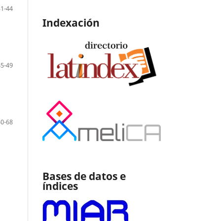
31-44
Indexación
45-49
50-68
Bases de datos e
índices