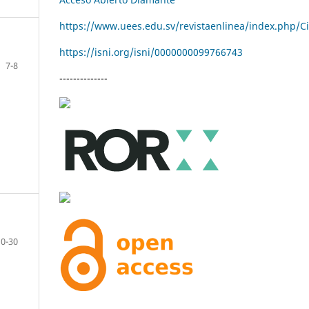
https://www.uees.edu.sv/revistaenlinea/index.php/C
https://isni.org/isni/
0000000099766743
7-8
--------------
10-30