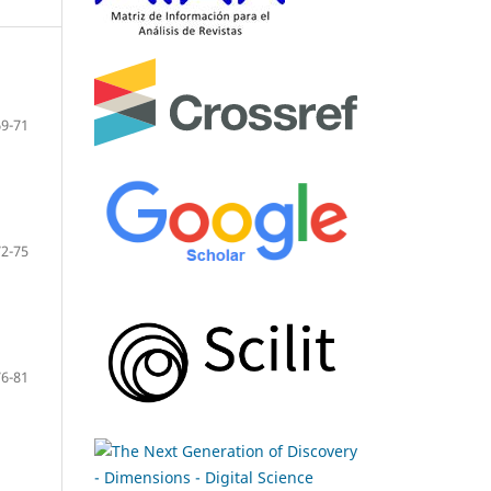
69-71
72-75
76-81