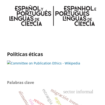
Políticas éticas
Palabras clave
migración irregular
estraegia
sector informal
retornados