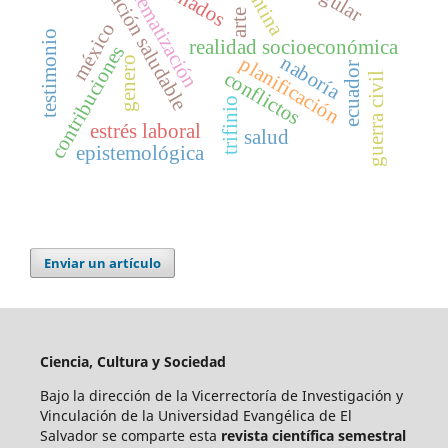
alimentación saludable
argentina
sistematización
arte
méxico
testimonio
realidad socioeconómica
contribuciones
naboría
planificación
genero
ecuador
conflictos
guerra civil
trifinio
estrés laboral
salud
epistemológica
Enviar un artículo
Ciencia, Cultura y Sociedad
Bajo la dirección de la Vicerrectoría de Investigación y
Vinculación de la Universidad Evangélica de El
Salvador se comparte esta
revista científica semestral