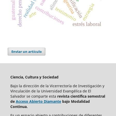
planificación
argentina
derecho penal
guatemala
estraegia
contribuciones
testimonio
arte
estrés laboral
Enviar un artículo
Ciencia, Cultura y Sociedad
Bajo la dirección de la Vicerrectoría de Investigación y
Vinculación de la Universidad Evangélica de El
Salvador se comparte esta
revista científica semestral
de
Acceso Abierto Diamante
bajo Modalidad
Continua.
Es un espacio abierto a contribuciones de diferentes