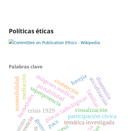
Políticas éticas
Palabras clave
herejía
imágenes médicas
mediación
distensión
socialización
sostenibilidad
contención
portabilidad
superpotencia
familias
humedales
placas radiológicas
visualización
crisis 1929
participación cívica
gerencia
sustrato
guerra fría
pacs
temática investigada
acceso