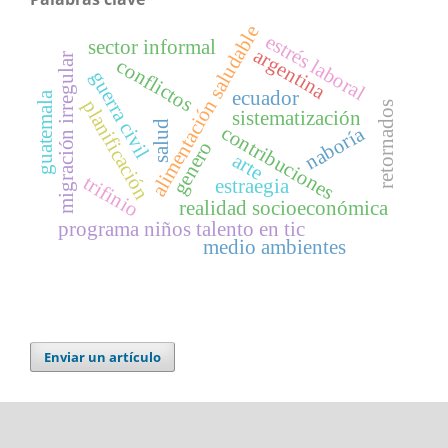
alimentación saludable
estrés laboral
sector informal
argentina
migración irregular
conflictos
guerra civil
ecuador
guatemala
planificación
retornados
sistematización
salud
contribuciones
naboría
genero
arte
trifinio
estraegia
realidad socioeconómica
programa niños talento en tic
medio ambientes
Enviar un artículo