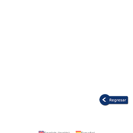
English
(
Inglés
)
Español