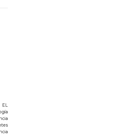
 EL
gía
ncia
ntes
ncia