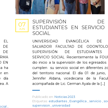
SUPERVISIÓN DE
07
ESTUDIANTES EN SERVICIO
JUN
SOCIAL
 EL
UNIVERSIDAD EVANGÉLICA DE
 DE
SALVADOR FACULTAD DE ODONTOLO
O DE
SUPERVISIÓN DE ESTUDIANTES
IRMA
SERVICIO SOCIAL Recientemente la FOU
O EN
dio inicio a la supervisión de los egresados
ca ha
cumplen su servicio social en diferentes z
er en
del territorio nacional. El día 01 de junio, 
e día
Jennifer Aldana, vicedecana de la Facul
ea. A
acompañada de Lic. German Ayala de la [...]
Publicado en:
Noticias 2023
Etiquetas:
estudiantes
,
Evangélica
,
servicio
,
so
supervision
,
universidad
ocial
,