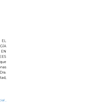
 EL
GÍA
 EN
EES
 que
onas
Dra.
tad,
cial
,