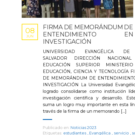
FIRMA DE MEMORÁNDUM DE
08
ENTENDIMIENTO EN
JUN
INVESTIGACIÓN
UNIVERSIDAD EVANGÉLICA DE
SALVADOR DIRECCIÓN NACIONAL
EDUCACIÓN SUPERIOR MINISTERI
EDUCACIÓN, CIENCIA Y TECNOLOGÍA F
DE MEMORÁNDUM DE ENTENDIMIENT
INVESTIGACIÓN La Universidad Evangéli
logrado consolidarse como institución líd
investigación científica y desarrollo. Est
suma un logro muy importante en esta lín
través de la firma de un memorando [...]
Publicado en:
Noticias 2023
Etiquetas:
estudiantes
,
Evangélica
,
servicio
,
s