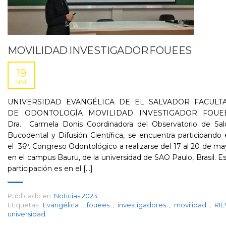
MOVILIDAD INVESTIGADOR FOUEES
19
MAY
UNIVERSIDAD EVANGÉLICA DE EL SALVADOR FACULT
DE ODONTOLOGÍA MOVILIDAD INVESTIGADOR FOUE
Dra. Carmela Donis Coordinadora del Observatorio de Sal
Bucodental y Difusión Científica, se encuentra participando
el 36º. Congreso Odontológico a realizarse del 17 al 20 de m
en el campus Bauru, de la universidad de SAO Paulo, Brasil. E
participación es en el [...]
Publicado en:
Noticias 2023
Etiquetas:
Evangélica
,
fouees
,
investigadores
,
movilidad
,
RI
universidad