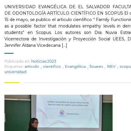
UNIVERSIDAD EVANGÉLICA DE EL SALVADOR FACULT
DE ODONTOLOGÍA ARTÍCULO CIENTÍFICO EN SCOPUS El d
15 de mayo, se publico el articulo científico “ Family Function
as a possible factor that modulates empathy levels in den
students” en Scopus. Los autores son Dra. Nuvia Estra
Vicerrectora de Investigación y Proyección Social UEES, D
Jennifer Aldana Vicedecana [...]
Publicado en:
Noticias 2023
Etiquetas:
articulo
,
cientifico
,
Evangélica
,
fouees
,
RIEV
,
scop
universidad