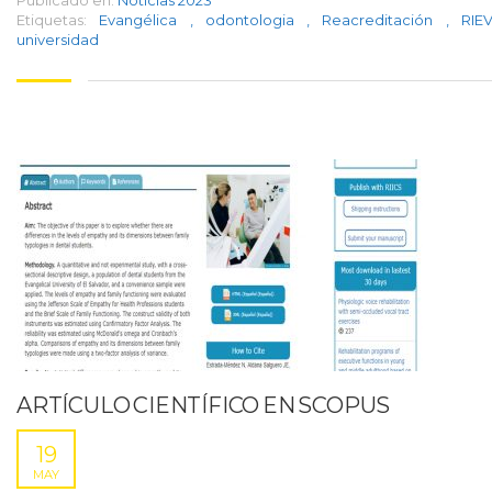
Publicado en:
Noticias 2023
Etiquetas:
Evangélica
,
odontologia
,
Reacreditación
,
RI
universidad
ARTÍCULO CIENTÍFICO EN SCOPUS
19
MAY