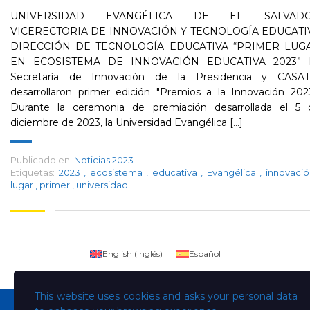
UNIVERSIDAD EVANGÉLICA DE EL SALVAD
VICERECTORIA DE INNOVACIÓN Y TECNOLOGÍA EDUCATI
DIRECCIÓN DE TECNOLOGÍA EDUCATIVA “PRIMER LUG
EN ECOSISTEMA DE INNOVACIÓN EDUCATIVA 2023” 
Secretaría de Innovación de la Presidencia y CASAT
desarrollaron primer edición "Premios a la Innovación 202
Durante la ceremonia de premiación desarrollada el 5 
diciembre de 2023, la Universidad Evangélica [...]
Publicado en:
Noticias 2023
Etiquetas:
2023
,
ecosistema
,
educativa
,
Evangélica
,
innovaci
lugar
,
primer
,
universidad
English
(
Inglés
)
Español
This website uses cookies and asks your personal data