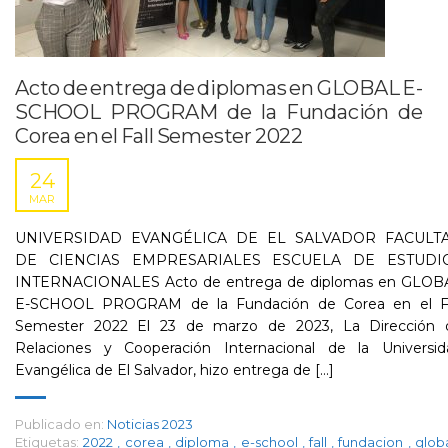
Acto de entrega de diplomas en GLOBAL E-
SCHOOL PROGRAM de la Fundación de
Corea en el Fall Semester 2022
24
MAR
UNIVERSIDAD EVANGÉLICA DE EL SALVADOR FACULT
DE CIENCIAS EMPRESARIALES ESCUELA DE ESTUDI
INTERNACIONALES Acto de entrega de diplomas en GLOB
E-SCHOOL PROGRAM de la Fundación de Corea en el Fa
Semester 2022 El 23 de marzo de 2023, La Dirección 
Relaciones y Cooperación Internacional de la Universid
Evangélica de El Salvador, hizo entrega de [...]
Publicado en:
Noticias 2023
Etiquetas:
2022
,
corea
,
diploma
,
e-school
,
fall
,
fundacion
,
glob