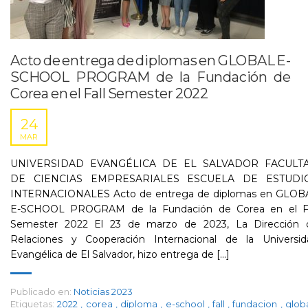
Acto de entrega de diplomas en GLOBAL E-
SCHOOL PROGRAM de la Fundación de
Corea en el Fall Semester 2022
24
MAR
UNIVERSIDAD EVANGÉLICA DE EL SALVADOR FACULT
DE CIENCIAS EMPRESARIALES ESCUELA DE ESTUDI
INTERNACIONALES Acto de entrega de diplomas en GLOB
E-SCHOOL PROGRAM de la Fundación de Corea en el Fa
Semester 2022 El 23 de marzo de 2023, La Dirección 
Relaciones y Cooperación Internacional de la Universid
Evangélica de El Salvador, hizo entrega de [...]
Publicado en:
Noticias 2023
Etiquetas:
2022
,
corea
,
diploma
,
e-school
,
fall
,
fundacion
,
glob