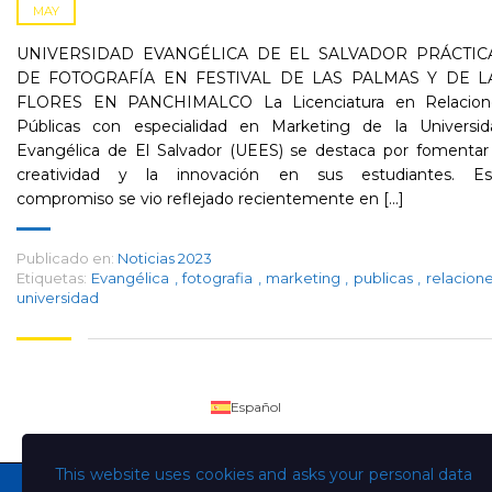
MAY
UNIVERSIDAD EVANGÉLICA DE EL SALVADOR PRÁCTIC
DE FOTOGRAFÍA EN FESTIVAL DE LAS PALMAS Y DE L
FLORES EN PANCHIMALCO La Licenciatura en Relacion
Públicas con especialidad en Marketing de la Universid
Evangélica de El Salvador (UEES) se destaca por fomentar 
creatividad y la innovación en sus estudiantes. Es
compromiso se vio reflejado recientemente en [...]
Publicado en:
Noticias 2023
Etiquetas:
Evangélica
,
fotografia
,
marketing
,
publicas
,
relacion
universidad
Español
This website uses cookies and asks your personal data