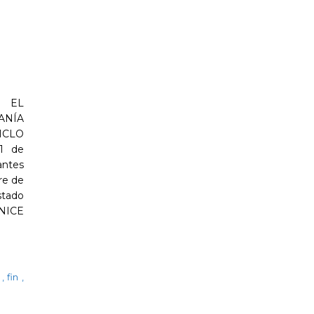
 EL
ANÍA
ICLO
1 de
antes
re de
stado
 NICE
a
,
fin
,