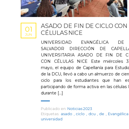
ASADO DE FIN DE CICLO CON
01
CÉLULAS NICE
JUN
UNIVERSIDAD EVANGÉLICA DE
SALVADOR DIRECCIÓN DE CAPELL
UNIVERSITARIA ASADO DE FIN DE C
CON CÉLULAS NICE Este miércoles 3
mayo, el equipo de Capellanía para Estudi
de la DCU, llevó a cabo un almuerzo de cier
ciclo para los estudiantes que han e
participando de forma activa en las células
durante [...]
Publicado en:
Noticias 2023
Etiquetas:
asado
,
ciclo
,
dcu
,
de
,
Evangélic
universidad