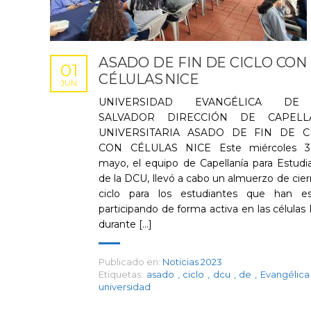
ASADO DE FIN DE CICLO CON
01
CÉLULAS NICE
JUN
UNIVERSIDAD EVANGÉLICA DE
SALVADOR DIRECCIÓN DE CAPELL
UNIVERSITARIA ASADO DE FIN DE C
CON CÉLULAS NICE Este miércoles 3
mayo, el equipo de Capellanía para Estudi
de la DCU, llevó a cabo un almuerzo de cier
ciclo para los estudiantes que han e
participando de forma activa en las células
durante [...]
Publicado en:
Noticias 2023
Etiquetas:
asado
,
ciclo
,
dcu
,
de
,
Evangélic
universidad