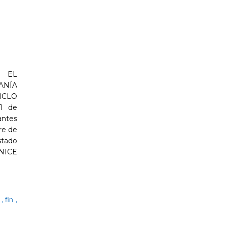
 EL
ANÍA
ICLO
1 de
antes
re de
stado
 NICE
a
,
fin
,