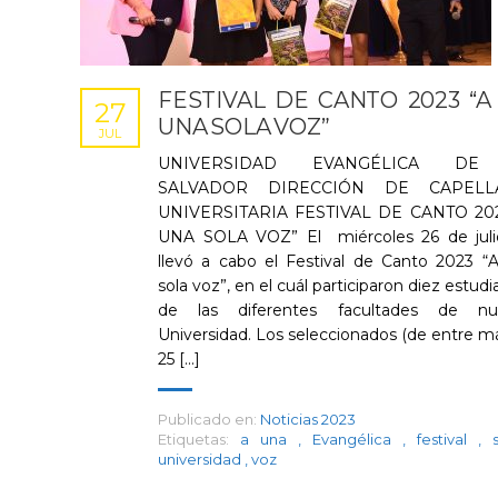
FESTIVAL DE CANTO 2023 “A
27
UNA SOLA VOZ”
JUL
UNIVERSIDAD EVANGÉLICA DE
SALVADOR DIRECCIÓN DE CAPELL
UNIVERSITARIA FESTIVAL DE CANTO 202
UNA SOLA VOZ” El miércoles 26 de juli
llevó a cabo el Festival de Canto 2023 “
sola voz”, en el cuál participaron diez estud
de las diferentes facultades de nue
Universidad. Los seleccionados (de entre m
25 [...]
Publicado en:
Noticias 2023
Etiquetas:
a una
,
Evangélica
,
festival
,
universidad
,
voz