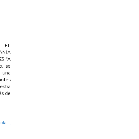
 EL
ANÍA
3 “A
o, se
A una
iantes
stra
ás de
sola
,