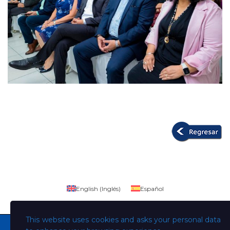
English
(
Inglés
)
Español
This website uses cookies and asks your personal data