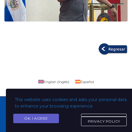
English
(
Inglés
)
Español
This website uses cookies and asks your personal data
to enhance your browsing experience.
OK, I AGREE
Copyright © Todos los derechos son de la Universidad
PRIVACY POLICY
Evangélica de El Salvador