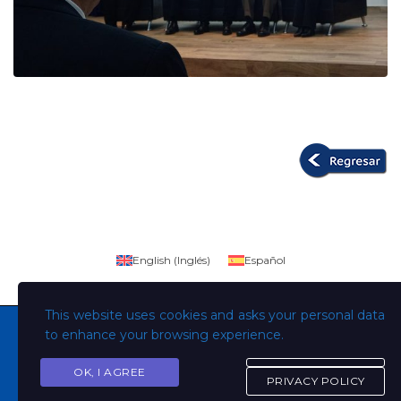
English
(
Inglés
)
Español
This website uses cookies and asks your personal data
to enhance your browsing experience.
OK, I AGREE
Copyright © Todos los derechos son de la Universidad
PRIVACY POLICY