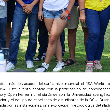
ntos más destacados del surf a nivel mundial: el “ISA World 
 (ISA). Este evento contará con la participación de aproxim
ino y Open Femenino. El día 23 de abril, la Universidad Evangéli
dor y el equipo de capellanes de estudiantes de la DCU. Durante
ada por las instalaciones, una explicación metodológica detallad