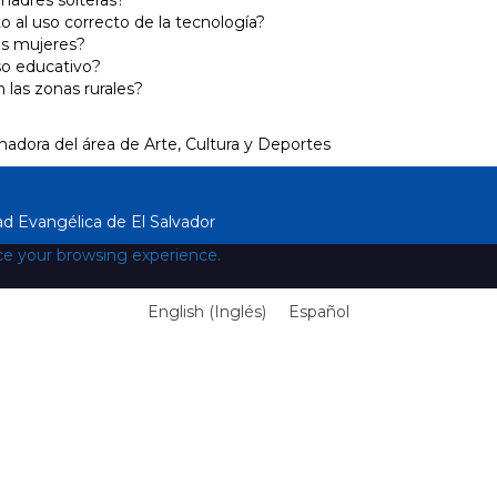
madres solteras?
o al uso correcto de la tecnología?
as mujeres?
so educativo?
las zonas rurales?
inadora del área de Arte, Cultura y Deportes
ad Evangélica de El Salvador
ce your browsing experience.
English
(
Inglés
)
Español