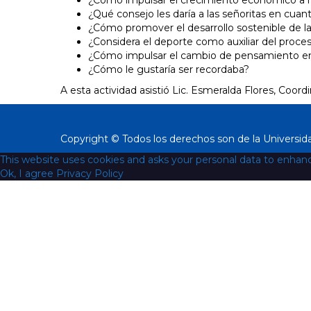
¿Cómo impulsar el crecimiento económico a 
¿Qué consejo les daría a las señoritas en cuant
¿Cómo promover el desarrollo sostenible de l
¿Considera el deporte como auxiliar del proce
¿Cómo impulsar el cambio de pensamiento en 
¿Cómo le gustaría ser recordaba?
A esta actividad asistió Lic. Esmeralda Flores, Coord
Copyright © Todos los derechos son de la Universid
This website uses cookies and asks your personal data to enhan
Ok, I agree
Privacy Policy