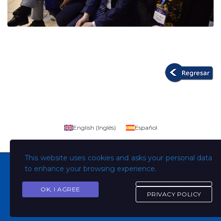
English
(
Inglés
)
Español
This website uses cookies and asks your personal data
to enhance your browsing experience.
OK, I AGREE
Copyright © Todos los derechos son de la Universidad
PRIVACY POLICY
Evangélica de El Salvador