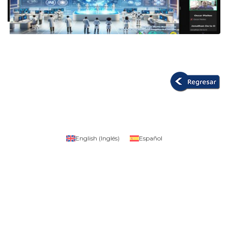
English
(
Inglés
)
Español