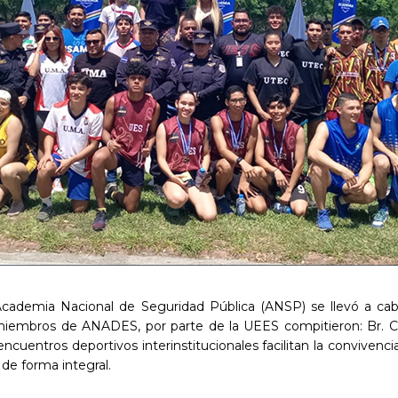
a Academia Nacional de Seguridad Pública (ANSP) se llevó a cab
s miembros de ANADES, por parte de la UEES compitieron: Br. Ca
encuentros deportivos interinstitucionales facilitan la convivenc
 de forma integral.