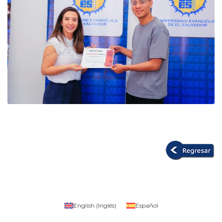
English
(
Inglés
)
Español