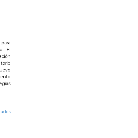
 para
o. El
ación
torio
nuevo
lento
egias
uados