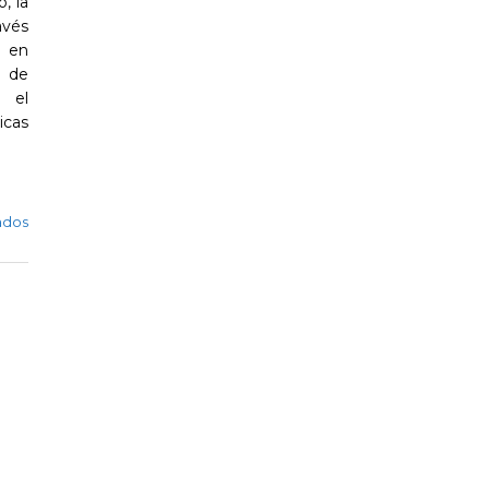
, la
avés
y en
o de
o el
icas
ados