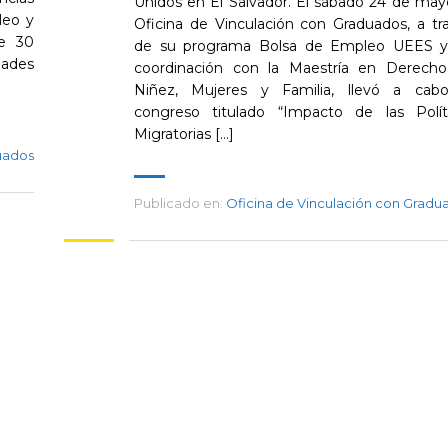
Unidos en El Salvador. El sábado 24 de mayo
leo y
Oficina de Vinculación con Graduados, a tr
e 30
de su programa Bolsa de Empleo UEES 
dades
coordinación con la Maestría en Derech
Niñez, Mujeres y Familia, llevó a cab
congreso titulado “Impacto de las Polít
Migratorias […]
uados
Publicado en:
Oficina de Vinculación con Gradu