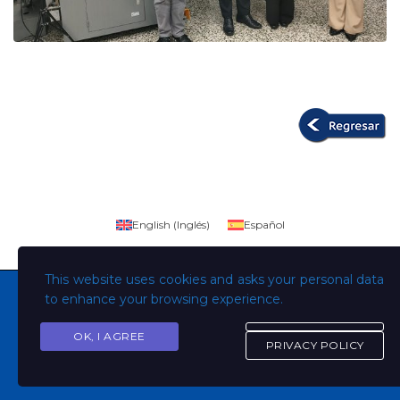
English
(
Inglés
)
Español
This website uses cookies and asks your personal data
to enhance your browsing experience.
OK, I AGREE
Copyright © Todos los derechos son de la Universidad
PRIVACY POLICY
Evangélica de El Salvador