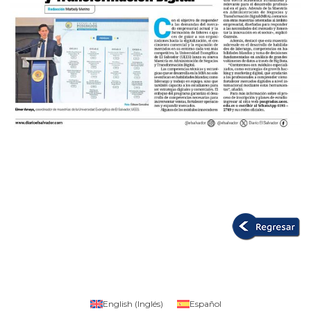
English
(
Inglés
)
Español