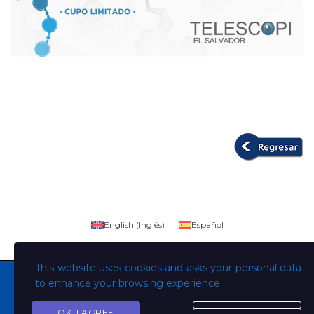
English
(
Inglés
)
Español
This website uses cookies and asks your personal data
to enhance your browsing experience.
OK, I AGREE