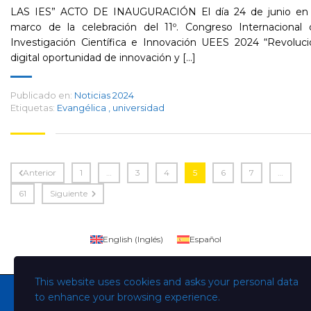
LAS IES” ACTO DE INAUGURACIÓN El día 24 de junio en 
marco de la celebración del 11º. Congreso Internacional 
Investigación Científica e Innovación UEES 2024 “Revoluci
digital oportunidad de innovación y [...]
Publicado en:
Noticias 2024
Etiquetas:
Evangélica
,
universidad
Anterior
1
…
3
4
5
6
7
…
61
Siguiente
English
(
Inglés
)
Español
This website uses cookies and asks your personal data
to enhance your browsing experience.