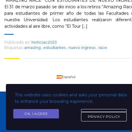
“AMAZING RACE” CON ESTUDIANTES DE NUEVO INGRE
El 31 de marzo pasado se dio inicio a los retiros “Amazing Rac
para estudiantes de primer año de todas las Facultades 
nuestra Universidad. Los estudiantes realizaron diferent
actividades al aire libre, como “El Tour [...]
Publicado en:
Noticias 2023
Etiquetas:
amazing
,
estudiantes
,
nuevo ingreso
,
race
Español
This website uses cookies and asks your personal data
to enhance your browsing experience.
OK, I AGREE
Copyright © Todos los derechos son de la Universidad
PRIVACY POLICY
Evangélica de El Salvador