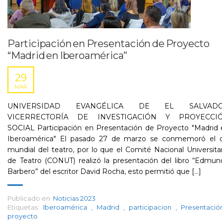
Participación en Presentación de Proyecto
“Madrid en Iberoamérica”
29
MAR
UNIVERSIDAD EVANGÉLICA DE EL SALVAD
VICERRECTORÍA DE INVESTIGACIÓN Y PROYECCI
SOCIAL Participación en Presentación de Proyecto "Madrid 
Iberoamérica" El pasado 27 de marzo se conmemoró el d
mundial del teatro, por lo que el Comité Nacional Universita
de Teatro (CONUT) realizó la presentación del libro “Edmu
Barbero” del escritor David Rocha, esto permitió que [...]
Publicado en:
Noticias 2023
Etiquetas:
Iberoamérica
,
Madrid
,
participacion
,
Presentaci
proyecto