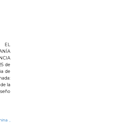
 EL
ANÍA
NCIA
25 de
ia de
nada:
de la
iseño
nina
,