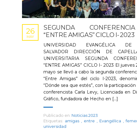
SEGUNDA CONFERENCIA
26
“ENTRE AMIGAS” CICLO I- 2023
MAY
UNIVERSIDAD EVANGÉLICA DE
SALVADOR DIRECCIÓN DE CAPELL
UNIVERSITARIA SEGUNDA CONFERE
“ENTRE AMIGAS” CICLO I- 2023 El jueves 
mayo se llevó a cabo la segunda conferenc
“Entre Amigas” del ciclo I-2023, denomi
“Dónde sea que estés”, con la participación 
conferencista Carla Levy, Licenciada en D
Gráfico, fundadora de Hecho en [...]
Publicado en:
Noticias 2023
Etiquetas:
amigas
,
entre
,
Evangélica
,
feme
universidad