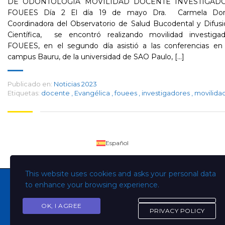
DE ODONTOLOGÍA MOVILIDAD DOCENTE INVESTIGAD
FOUEES Día 2 El día 19 de mayo Dra. Carmela Don
Coordinadora del Observatorio de Salud Bucodental y Difus
Científica, se encontró realizando movilidad investigad
FOUEES, en el segundo día asistió a las conferencias en 
campus Bauru, de la universidad de SAO Paulo, [...]
Publicado en:
Noticias 2023
Etiquetas:
docente
,
Evangélica
,
fouees
,
investigadores
,
movilida
Español
This website uses cookies and asks your personal data
to enhance your browsing experience.
OK, I AGREE
Copyright © Todos los derechos son de la Universidad
PRIVACY POLICY
Evangélica de El Salvador