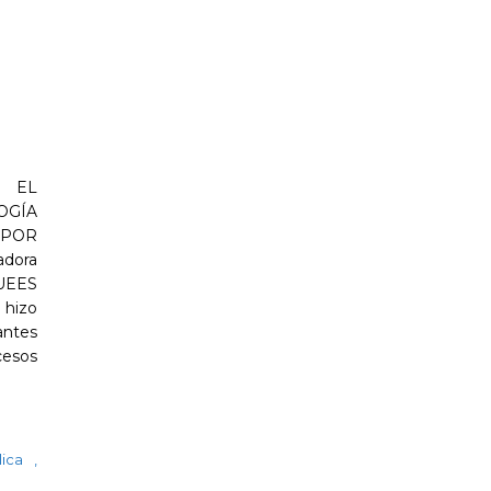
 EL
OGÍA
POR
dora
OUEES
 hizo
antes
cesos
lica
,