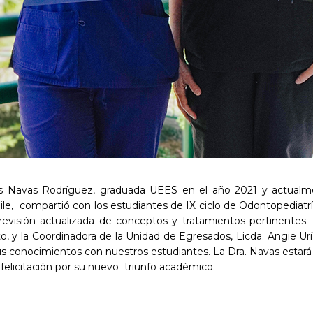
des Navas Rodríguez, graduada UEES en el año 2021 y actualm
hile, compartió con los estudiantes de IX ciclo de Odontopedia
revisión actualizada de conceptos y tratamientos pertinentes. 
, y la Coordinadora de la Unidad de Egresados, Licda. Angie Ur
us conocimientos con nuestros estudiantes. La Dra. Navas estará 
felicitación por su nuevo triunfo académico.