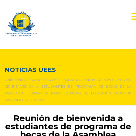
NOTICIAS Y EVENTOS
NOTICIAS UEES
UNIVERSIDAD EVANGÉLICA DE EL SALVADOR
>
NOTICIAS 2025
>
REUNIÓN
DE BIENVENIDA A ESTUDIANTES DE PROGRAMA DE BECAS DE LA
ASAMBLEA LEGISLATIVA PARA ESTUDIOS DE EDUCACIÓN SUPERIOR
DAGOBERTO GUTIÉRREZ
Reunión de bienvenida a
estudiantes de programa de
becas de la Asamblea