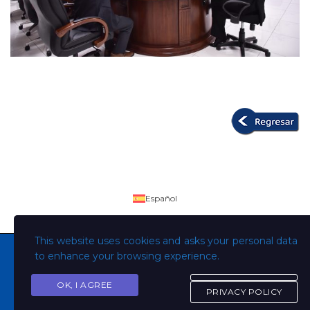
Español
This website uses cookies and asks your personal data
to enhance your browsing experience.
OK, I AGREE
Copyright © Todos los derechos son de la Universidad
PRIVACY POLICY
Evangélica de El Salvador