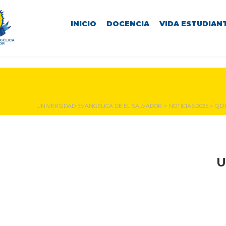
INICIO
DOCENCIA
VIDA ESTUDIANT
NOTICIAS Y EVENTOS
UNIVERSIDAD EVANGÉLICA DE EL SALVADOR
>
NOTICIAS 2025
>
Q.D
U