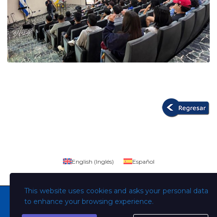
English
(
Inglés
)
Español
This website uses cookies and asks your personal data
to enhance your browsing experience.