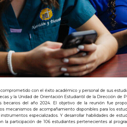
 comprometido con el éxito académico y personal de sus estudia
cas y la Unidad de Orientación Estudiantil de la Dirección de Pr
becarios del año 2024. El objetivo de la reunión fue propor
los mecanismos de acompañamiento disponibles para los estud
nstrumentos especializados. Y desarrollar habilidades de estudi
n la participación de 106 estudiantes pertenecientes al pro